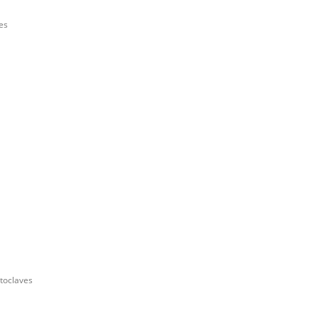
es
toclaves