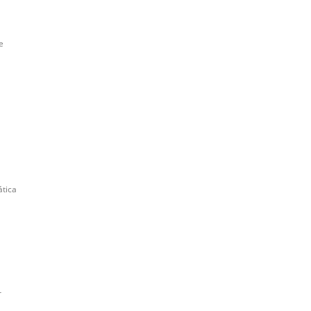
e
tica
r