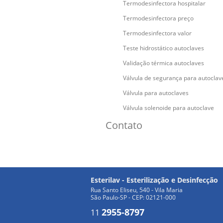
Termodesinfectora hospitalar
Termodesinfectora preço
Termodesinfectora valor
Teste hidrostático autoclaves
Validação térmica autoclaves
Válvula de segurança para autoclav
Válvula para autoclaves
Válvula solenoide para autoclave
Contato
Esterilav - Esterilização e Desinfecção
Rua Santo Eliseu, 540 - Vila Maria
São Paulo-SP - CEP: 02121-000
2955-8797
11