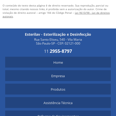
O conteúdo do texto desta página é de direito reservado. Sua reprodução, parcial ou
total, mesmo citando nossos links, é proibida sem a autorização do autor. Crime de
violação de direito autoral – artigo 184 do Código Penal –
Lei 9610/98 - Lei de direitos
autorais
.
Esterilav - Esterilização e Desinfecção
Rua Santo Eliseu, 540 - Vila Maria
São Paulo-SP - CEP: 02121-000
2955-8797
11
Home
Empresa
Produtos
Assistência Técnica