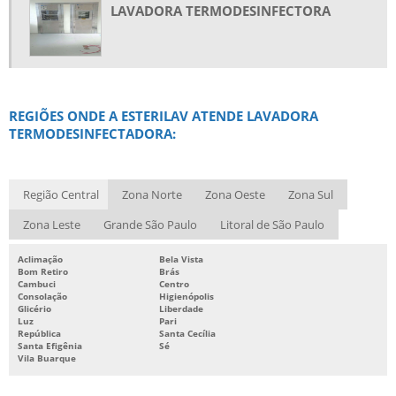
LAVADORA TERMODESINFECTORA
REGIÕES ONDE A ESTERILAV ATENDE LAVADORA
TERMODESINFECTADORA:
Região Central
Zona Norte
Zona Oeste
Zona Sul
Zona Leste
Grande São Paulo
Litoral de São Paulo
Aclimação
Bela Vista
Bom Retiro
Brás
Cambuci
Centro
Consolação
Higienópolis
Glicério
Liberdade
Luz
Pari
República
Santa Cecília
Santa Efigênia
Sé
Vila Buarque