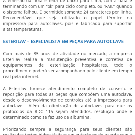
A emissão da nota é feita de baixo para cima, com a data e
terminando com um “ok” para ciclo completo, ou “FAIL” quando
o sistema falhou. É permitido somente 24 caracteres por linha.
Recomendável que seja utilizado o papel térmico na
impressora para autoclave
s, pois é fabricado para suportar
altas temperaturas.
ESTERILAV – ESPECIALISTA EM PEÇAS PARA AUTOCLAVE
Com mais de 35 anos de atividade no mercado, a empresa
Esterilav realiza a manutenção preventiva e corretiva de
equipamentos de esterilização hospitalares, todo o
procedimento poderá ser acompanhado pelo cliente em tempo
real pela internet.
A Esterilav fornece atendimento completo de conserto e
reposição para todas as peças que compõem uma autoclave,
desde o desenvolvimento de controles até a
impressora para
autoclave
. Além da otimização de autoclaves para que os
protocolos da RDC 115 sejam atendidos, resolução onde é
determinado como se faz uso de albumina.
Priorizando sempre a segurança para seus clientes são
realizados testes hidrostásticos em autoclaves de acordo com a