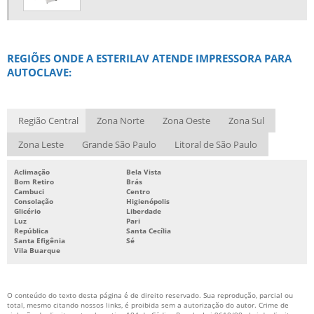
REGIÕES ONDE A ESTERILAV ATENDE IMPRESSORA PARA
AUTOCLAVE:
Região Central
Zona Norte
Zona Oeste
Zona Sul
Zona Leste
Grande São Paulo
Litoral de São Paulo
Aclimação
Bela Vista
Bom Retiro
Brás
Cambuci
Centro
Consolação
Higienópolis
Glicério
Liberdade
Luz
Pari
República
Santa Cecília
Santa Efigênia
Sé
Vila Buarque
O conteúdo do texto desta página é de direito reservado. Sua reprodução, parcial ou
total, mesmo citando nossos links, é proibida sem a autorização do autor. Crime de