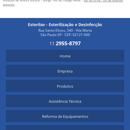
violação de direito autoral – artigo 184 do Código Penal –
Lei 9610/98 - Lei de direitos
autorais
.
Esterilav - Esterilização e Desinfecção
Rua Santo Eliseu, 540 - Vila Maria
São Paulo-SP - CEP: 02121-000
2955-8797
11
Home
Empresa
Produtos
Assistência Técnica
Reforma de Equipamentos