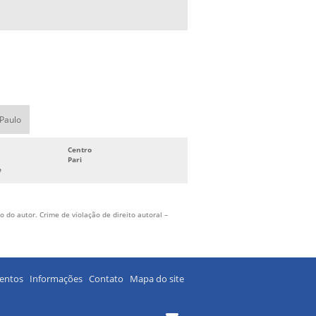
 Paulo
Centro
Pari
e
 do autor. Crime de violação de direito autoral –
entos
Informações
Contato
Mapa do site