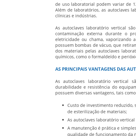
de uso laboratorial podem variar de 1
Além de laboratórios, as
autoclaves lab
clínicas e indústrias.
As
autoclaves laboratório vertical
são 
contaminação externa durante o pro
eletricidade ou chama, vaporizando 
possuem bombas de vácuo, que retiram t
dos materiais pelas
autoclaves laborat
químicos, como o formaldeído e perióxi
AS PRINCIPAIS VANTAGENS DAS AU
As
autoclaves laboratório vertical
sã
durabilidade e resistência do equipame
possuem diversas vantagens, tais como
Custo de investimento reduzido,
de esterilização de materiais;
As
autoclaves laboratório vertical
A manutenção é prática e simples
qualidade de funcionamento da 