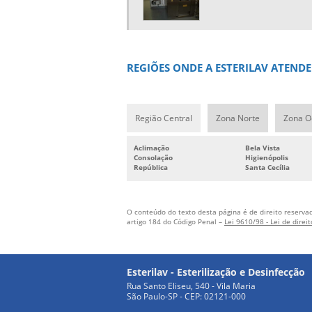
REGIÕES ONDE A ESTERILAV ATEND
Região Central
Zona Norte
Zona O
Aclimação
Bela Vista
Consolação
Higienópolis
República
Santa Cecília
O conteúdo do texto desta página é de direito reservad
artigo 184 do Código Penal –
Lei 9610/98 - Lei de direi
Esterilav - Esterilização e Desinfecção
Rua Santo Eliseu, 540 - Vila Maria
São Paulo-SP - CEP: 02121-000