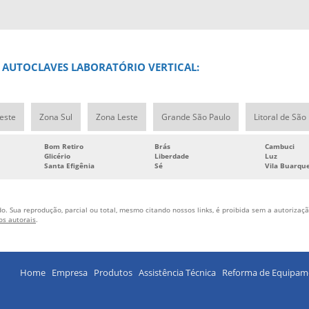
E AUTOCLAVES LABORATÓRIO VERTICAL:
este
Zona Sul
Zona Leste
Grande São Paulo
Litoral de São
Bom Retiro
Brás
Cambuci
Glicério
Liberdade
Luz
Santa Efigênia
Sé
Vila Buarqu
o. Sua reprodução, parcial ou total, mesmo citando nossos links, é proibida sem a autorização
tos autorais
.
Home
Empresa
Produtos
Assistência Técnica
Reforma de Equipam