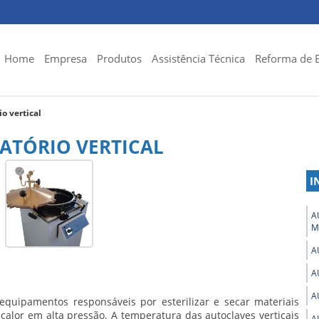
Home
Empresa
Produtos
Assistência Técnica
Reforma de 
o vertical
ATÓRIO VERTICAL
I
A
M
A
A
A
quipamentos responsáveis por esterilizar e secar materiais
 calor em alta pressão. A temperatura das autoclaves verticais
A