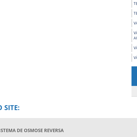
T
T
V
V
A
V
V
 SITE:
ISTEMA DE OSMOSE REVERSA