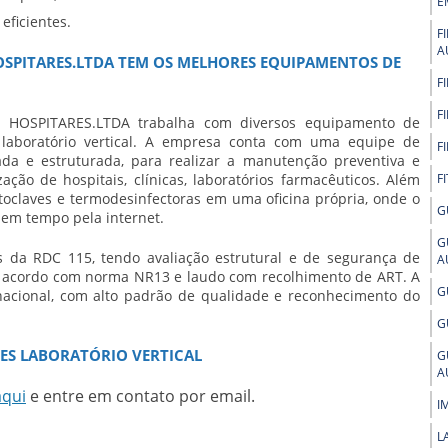
E
eficientes.
F
A
HOSPITARES.LTDA TEM OS MELHORES EQUIPAMENTOS DE
F
F
HOSPITARES.LTDA trabalha com diversos equipamento de
es laboratório vertical. A empresa conta com uma equipe de
F
tada e estruturada, para realizar a manutenção preventiva e
ação de hospitais, clínicas, laboratórios farmacêuticos. Além
F
toclaves e termodesinfectoras em uma oficina própria, onde o
G
 em tempo pela internet.
G
 da RDC 115, tendo avaliação estrutural e de segurança de
A
de acordo com norma NR13 e laudo com recolhimento de ART. A
G
nacional, com alto padrão de qualidade e reconhecimento do
G
ES LABORATÓRIO VERTICAL
G
A
aqui
e entre em contato por email.
I
L