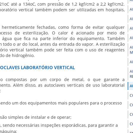
21oC até a 134oC, com pressão de 1,2 kgf/cm2 a 2,2 kgf/cm2.
oratório vertical
também podem ser utilizadas em hospitais,
A
A
hermeticamente fechadas, como forma de evitar qualquer
A
cesso de esterilização. O calor é acionado por meio de
A
a água que fica na parte inferior do equipamento. Também
odo o ar do local, antes da entrada do vapor. A esterilização
A
ório vertical
também pode ser feita com o uso de reagentes
M
do de hidrogênio.
A
TOCLAVES LABORATÓRIO VERTICAL
A
R
o compostas por um corpo de metal, o que garante a
nto. Além disso, as autoclaves verticais de uso laboratorial
A
:
C
 sendo um dos equipamentos mais populares para o processo
C
C
são simples de instalar e de operar;
C
, sendo necessárias inspeções esporádicas, para garantir a
máquina;