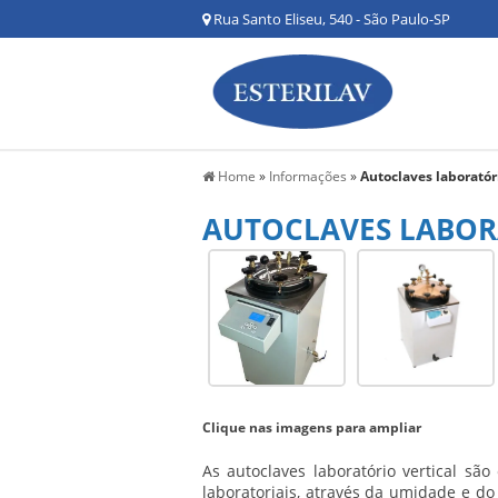
Rua Santo Eliseu, 540 - São Paulo-SP
Home
»
Informações
»
Autoclaves laboratóri
AUTOCLAVES LABOR
Clique nas imagens para ampliar
As
autoclaves laboratório vertical
são e
laboratoriais, através da umidade e do