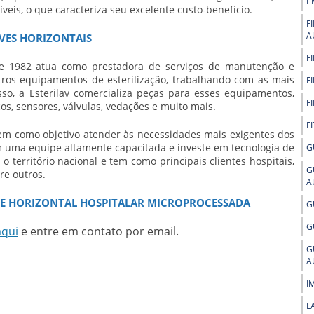
E
veis, o que caracteriza seu excelente custo-benefício.
F
A
AVES HORIZONTAIS
F
e 1982 atua como prestadora de serviços de manutenção e
utros equipamentos de esterilização, trabalhando com as mais
F
so, a Esterilav comercializa peças para esses equipamentos,
F
os, sensores, válvulas, vedações e muito mais.
F
em como objetivo atender às necessidades mais exigentes dos
com uma equipe altamente capacitada e investe em tecnologia de
G
 o território nacional e tem como principais clientes hospitais,
G
tre outros.
A
VE HORIZONTAL HOSPITALAR MICROPROCESSADA
G
G
aqui
e entre em contato por email.
G
A
I
L