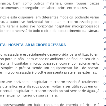
rúrgicos, bem como outros materiais, como roupas, caixas
 instrumentos empregados em laboratórios, entre outros.
A
A
nox e está disponível em diferentes modelos, podendo variar
sso, a
autoclave horizontal hospitalar microprocessada
pode
A
. Em geral a
autoclave horizontal hospitalar microprocessada
A
não sendo necessário todo o ciclo de abastecimento da câmara
A
M
NTAL HOSPITALAR MICROPROCESSADA
A
roprocessada
é especialmente desenvolvida para utilização em
A
isso porque não libera vapor no ambiente ao final de seu ciclo.
R
izontal hospitalar microprocessada
ocorre por acionamento
to simples e prática, sendo um equipamento fácil de operar.
A
lar microprocessada
é bivolt e apresenta prateleiras externas.
C
utoclave horizontal hospitalar microprocessada
é totalmente
C
 utensílios esterilizados podem voltar a ser utilizados em um
rizontal hospitalar microprocessada
possui sensor de água, já
C
er água no interior da sua câmara.
C
, apresentando um baixo consumo de energia elétrica, e é