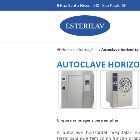
Rua Santo Eliseu, 540 - São Paulo-SP
Home
»
Informações
»
Autoclave horizontal
AUTOCLAVE HORIZO
Clique nas imagens para ampliar
A
autoclave horizontal hospitalar m
tecnologia que tem como função propor