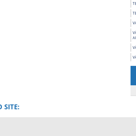
T
T
V
V
A
V
V
 SITE: