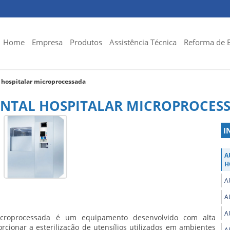
Home
Empresa
Produtos
Assistência Técnica
Reforma de 
 hospitalar microprocessada
NTAL HOSPITALAR MICROPROCES
I
A
H
A
A
A
icroprocessada
é um equipamento desenvolvido com alta
cionar a esterilização de utensílios utilizados em ambientes
A