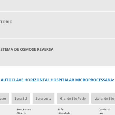
ATÓRIO
ISTEMA DE OSMOSE REVERSA
DE AUTOCLAVE HORIZONTAL HOSPITALAR MICROPROCESSADA:
este
Zona Sul
Zona Leste
Grande São Paulo
Litoral de São
Bom Retiro
Brás
Cambuci
Glicério
Liberdade
Luz