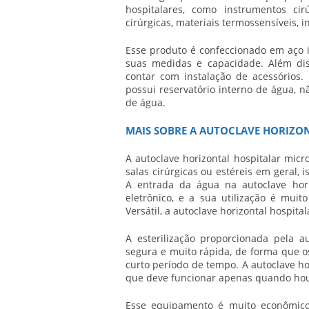
hospitalares, como instrumentos ci
cirúrgicas, materiais termossensíveis,
Esse produto é confeccionado em aço i
suas medidas e capacidade. Além di
contar com instalação de acessórios
possui reservatório interno de água, 
de água.
MAIS SOBRE A AUTOCLAVE HORIZO
A
autoclave horizontal hospitalar mic
salas cirúrgicas ou estéreis em geral, 
A entrada da água na
autoclave hor
eletrônico, e a sua utilização é mui
Versátil, a
autoclave horizontal hospita
A esterilização proporcionada pela
a
segura e muito rápida, de forma que os
curto período de tempo. A
autoclave ho
que deve funcionar apenas quando houv
Esse equipamento é muito econômico